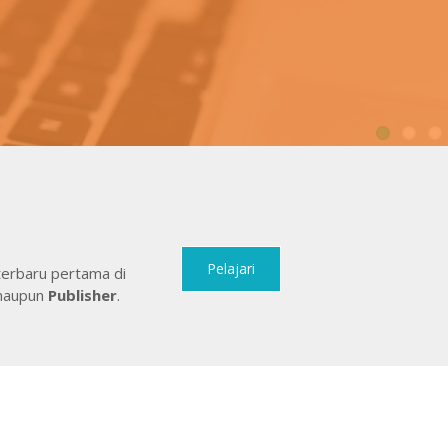
1
Pelajari
terbaru pertama di
aupun
Publisher
.