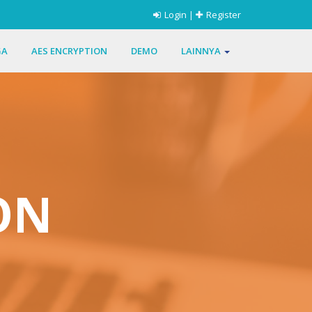
Login
|
Register
GA
AES ENCRYPTION
DEMO
LAINNYA
ON
n