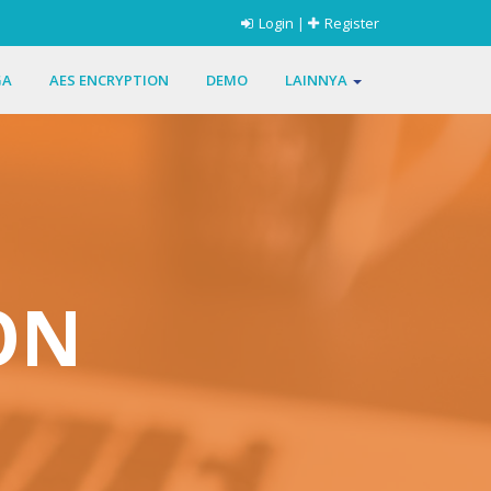
Login
|
Register
GA
AES ENCRYPTION
DEMO
LAINNYA
ON
n