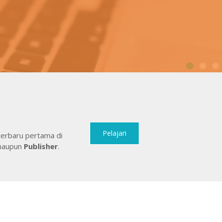
1
Pelajari
terbaru pertama di
aupun
Publisher
.